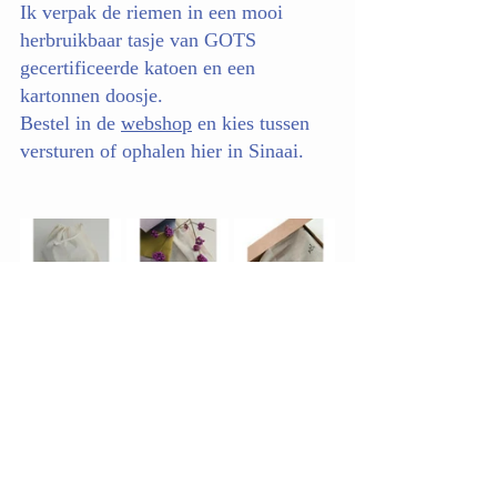
Ik verpak de riemen in een mooi 
herbruikbaar tasje van GOTS 
gecertificeerde katoen en een 
kartonnen doosje.
Bestel in de 
webshop
 en kies tussen 
versturen of ophalen hier in Sinaai.
Je kan zelf dan je pakje nog eens mooi 
verpakken in een mooie sjaal (koop ze 
bijvoorbeeld in een tweedehands kiloshop - 
zo'n sjaaltje weegt niets en je hebt er dus 
veel voor heel weinig geld) of een lap stof. 
Zo hoef je geen wegwerppapier te kopen. 