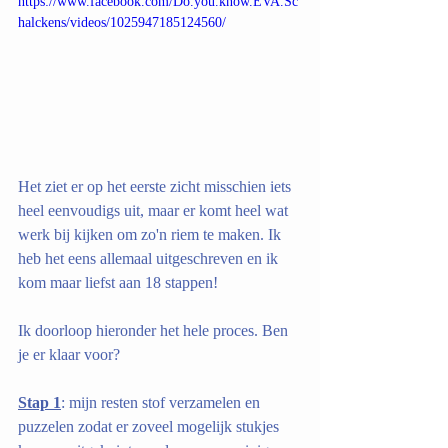
https://www.facebook.com/Do.you.know.EVA.Sc
halckens/videos/1025947185124560/
Het ziet er op het eerste zicht misschien iets 
heel eenvoudigs uit, maar er komt heel wat 
werk bij kijken om zo'n riem te maken. Ik 
heb het eens allemaal uitgeschreven en ik 
kom maar liefst aan 18 stappen!
Ik doorloop hieronder het hele proces. Ben 
je er klaar voor?
Stap 1
: mijn resten stof verzamelen en 
puzzelen zodat er zoveel mogelijk stukjes 