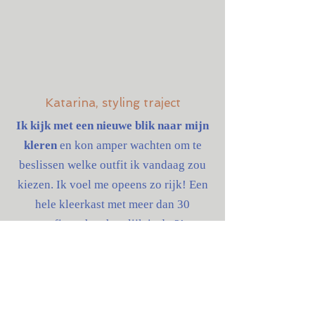
Katarina, styling traject
Ik kijk met een nieuwe blik naar mijn
kleren
en kon amper wachten om te
beslissen welke outfit ik vandaag zou
kiezen. Ik voel me opeens zo rijk! Een
hele kleerkast met meer dan 30
outfits… hoe heerlijk is dat?!