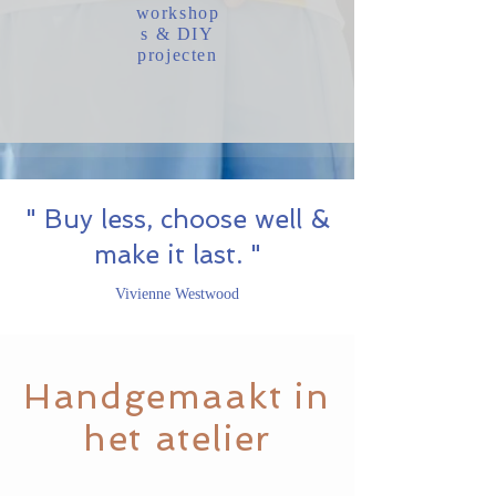
workshop
s & DIY
projecten
" Buy less, choose well &
make it last. "
Vivienne Westwood
Handgemaakt in
het atelier