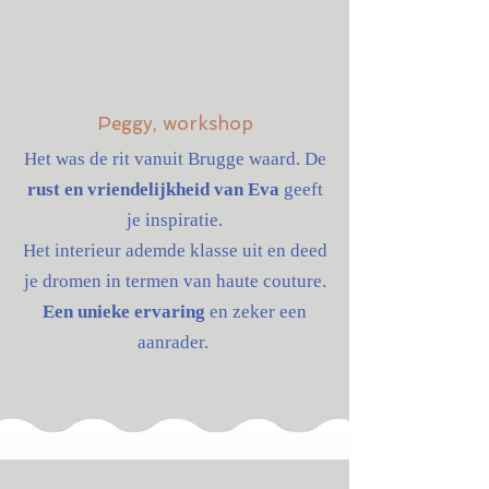
Peggy, workshop
Het was de rit vanuit Brugge waard. De
rust en vriendelijkheid van Eva
geeft
je inspiratie.
Het interieur ademde klasse uit en deed
je dromen in termen van haute couture.
Een unieke ervaring
en zeker een
aanrader.