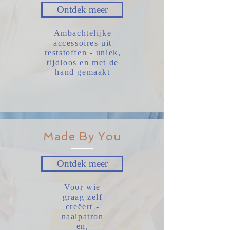
Ontdek meer
Ambachtelijke
accessoires uit
reststoffen - uniek,
tijdloos en met de
hand gemaakt
Made By You
Ontdek meer
Voor wie
graag zelf
creëert -
naaipatron
en,