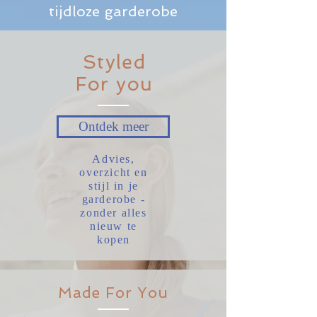
tijdloze garderobe
Styled
For you
Ontdek meer
Advies,
overzicht en
stijl in je
garderobe -
zonder alles
nieuw te
kopen
Made For You