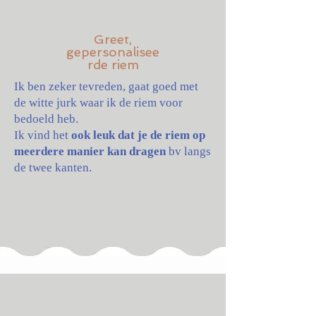
Greet,
gepersonalisee
rde riem
Ik ben zeker tevreden, gaat goed met
de witte jurk waar ik de riem voor
bedoeld heb.
Ik vind het
ook leuk dat je de riem op
meerdere manier kan dragen
bv langs
de twee kanten.