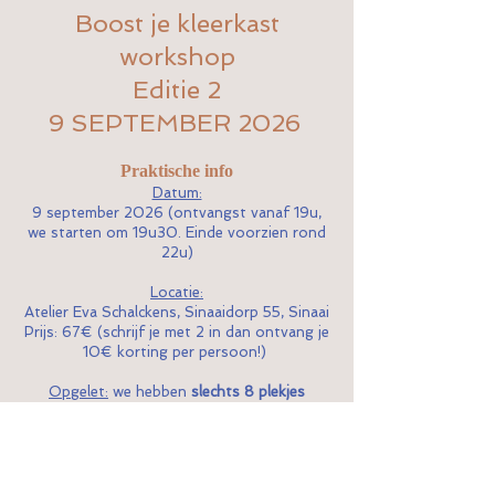
Boost je kleerkast
workshop
Editie 2
9 SEPTEMBER 2026
Praktische info
Datum:
9 september 2026 (ontvangst vanaf 19u,
we starten om 19u30. Einde voorzien rond
22u)
Locatie:
Atelier Eva Schalckens, Sinaaidorp 55, Sinaai
Prijs: 67€ (schrijf je met 2 in dan ontvang je
10€ korting per persoon!)
Opgelet:
we hebben
slechts 8 plekjes
beschikbaar, zo houden we het persoonlijk
en interactief!
Wie inschrijft voor 30 juni 2026 krijgt als
extra persoonlijk styling advies voor 1 of 2