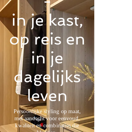
-
in je kast,
op reis en
in je
dagelijks
leven
Persoonlijke styling op maat,
met aandacht voor eenvoud,
kwaliteit en combinaties die