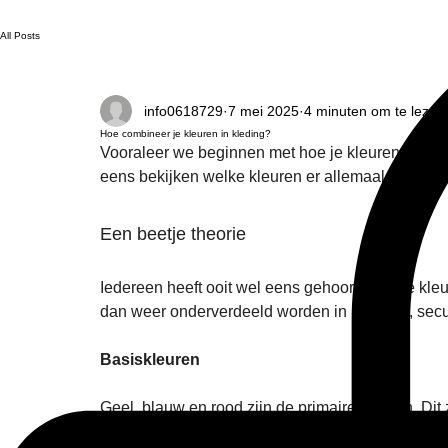
All Posts
info0618729
7 mei 2025
4 minuten om te lezen
Hoe combineer je kleuren in kleding?
Vooraleer we beginnen met hoe je kleuren het be
eens bekijken welke kleuren er allemaal zijn.
Een beetje theorie
Iedereen heeft ooit wel eens gehoord van de kleu
dan weer onderverdeeld worden in primaire, secun
Basiskleuren
Geel, blauw en rood zijn de primaire kleuren. Dit
gecreëerd worden door kleuren te mengen.