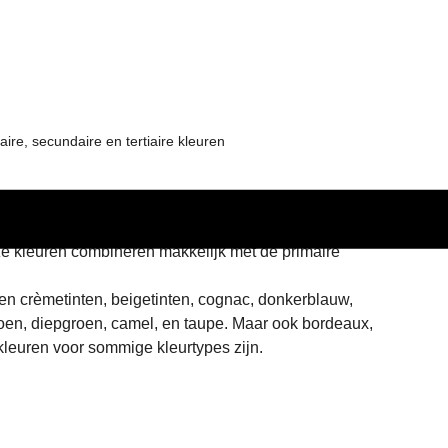
aire, secundaire en tertiaire kleuren
 kleuren die we ook wel non-kleuren noemen. Dit zijn 
e kleuren combineren makkelijk met de primaire 
 en crèmetinten, beigetinten, cognac, donkerblauw, 
fgroen, diepgroen, camel, en taupe. Maar ook bordeaux, 
kleuren voor sommige kleurtypes zijn.