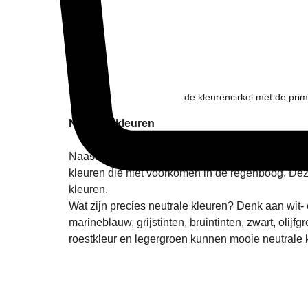
de kleurencirkel met de prim
Neutrale kleuren
Naast de basiskleuren hebben we ook de neutrale
kleuren die niet voorkomen in de regenboog. Dez
kleuren.
Wat zijn precies neutrale kleuren? Denk aan wit-
marineblauw, grijstinten, bruintinten, zwart, olij
roestkleur en legergroen kunnen mooie neutrale 