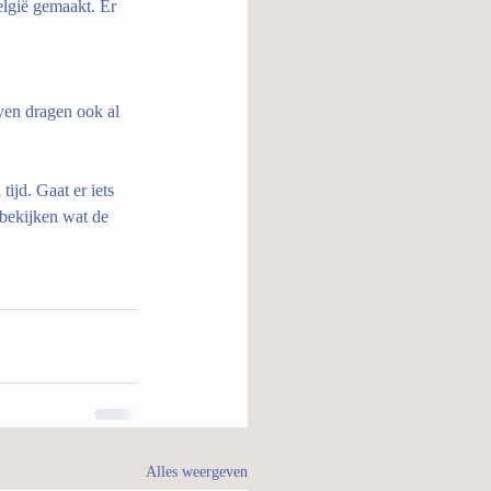
elgië gemaakt. Er 
ven dragen ook al 
tijd. Gaat er iets 
bekijken wat de 
Alles weergeven