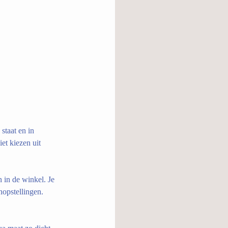
staat en in 
et kiezen uit 
 in de winkel. Je 
nopstellingen. 