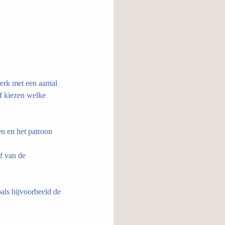
erk met een aantal 
f kiezen welke 
n en het patroon 
f van de 
als bijvoorbeeld de 