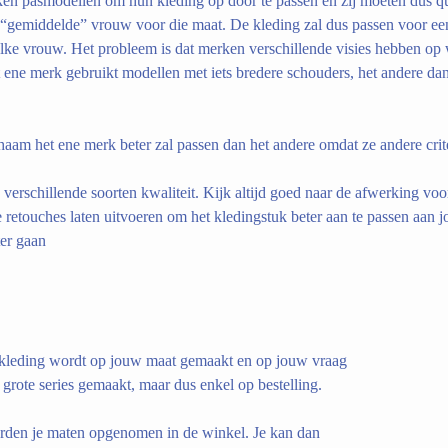
n pasmodellen om hun kleding op door te passen en zij moeten dus qu
 “gemiddelde” vrouw voor die maat. De kleding zal dus passen voor een
lke vrouw. Het probleem is dat merken verschillende visies hebben op 
 ene merk gebruikt modellen met iets bredere schouders, het andere da
haam het ene merk beter zal passen dan het andere omdat ze andere crite
verschillende soorten kwaliteit. Kijk altijd goed naar de afwerking voora
 retouches laten uitvoeren om het kledingstuk beter aan te passen aan j
ter gaan
kleding wordt op jouw maat gemaakt en op jouw vraag
 grote series gemaakt, maar dus enkel op bestelling.
rden je maten opgenomen in de winkel. Je kan dan