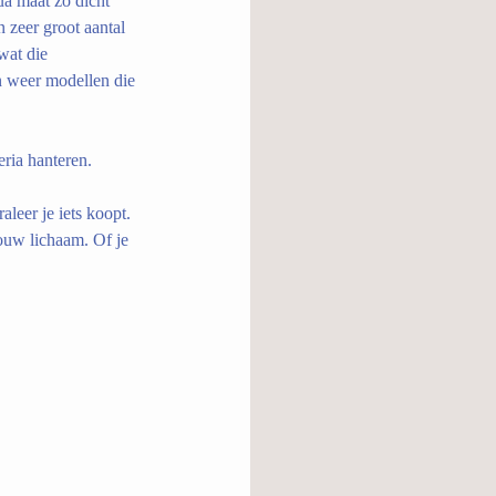
a maat zo dicht 
 zeer groot aantal 
wat die 
n weer modellen die 
ria hanteren.
leer je iets koopt. 
ouw lichaam. Of je 