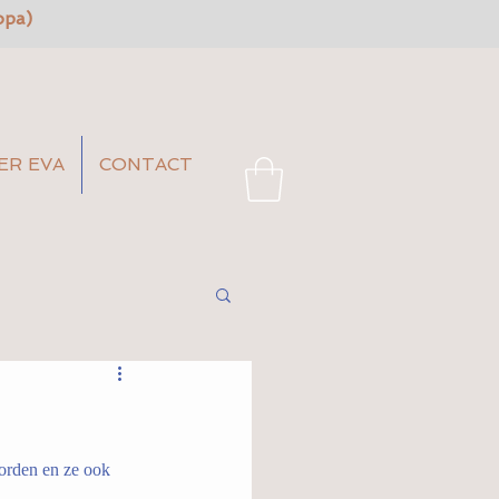
opa)
ER EVA
CONTACT
worden en ze ook 