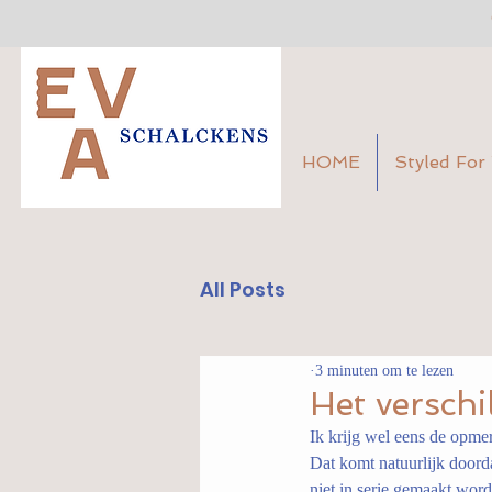
HOME
Styled For
All Posts
3 minuten om te lezen
Het verschi
Ik krijg wel eens de opmer
Dat komt natuurlijk doord
niet in serie gemaakt word