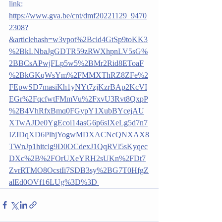
link:
https://www.gva.be/cnt/dmf20221129_9470
2308?
&articlehash=w3vpot%2Bcld4GtSp9toKK3
%2BkLNbaJgGDTR59zRWXhpnLV5sG%
2BBCsAPwjFLp5w5%2BMr2Rid8EToaF
%2BkGKqWsYm%2FMMXThRZ8ZFe%2
FEpwSD7masiKh1yNYt7zjKzrBAp2KcVI
EGr%2FqcfwtFMmVu%2FxvU3Rvt8QxpP
%2B4VhRfxBmq0FGypY1XubBYcejAU
XTwAJDe0YgEcoi14asG6p6sIXeLg5d7n7
IZIDqXD6PlhjYogwMDXACNcQNXAX8
TWnJp1hitclg9D0OCdexJ1QqRVl5sKyqec
DXc%2B%2FOrUXeYRH2sUKn%2FDt7
ZvrRTMO8OcstIi7SDB3sy%2BG7T0HfgZ
alEd0OVf16LUg%3D%3D 