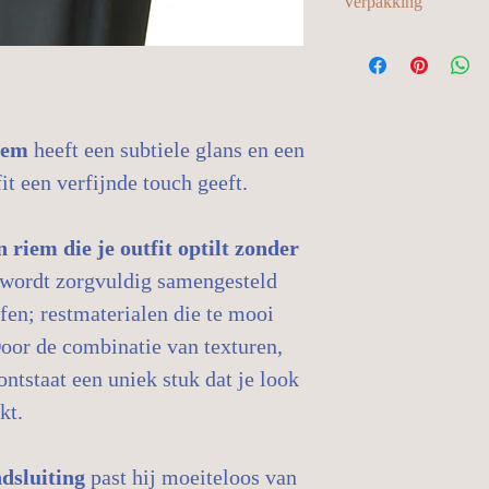
blazers...
Verpakking
chique casual outf
Verluchten of be
Verstelbare sluit
Mooi over een bla
Vlekken voorzicht
Verpakt in een GO
Perfect bij zomerj
ossengalzeep
Verzonden in herg
touch
Bewaren in het bi
beperken
Meer inspiratie o
tasje
Verzending op m
iem
heeft een subtiele glans en een
Ophalen mogelijk i
afspraak)
fit een verfijnde touch geeft.
Slow fashion: gem
riem die je outfit optilt zonder
wordt zorgvuldig samengesteld
fen; restmaterialen die te mooi
Door de combinatie van texturen,
ontstaat een uniek stuk dat je look
kt.
ndsluiting
past hij moeiteloos van